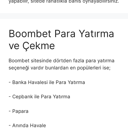
yapabilir, sitede rahatlıkla bahis oynayabilirsiniz.
Boombet Para Yatırma
ve Çekme
Boombet sitesinde dörtden fazla para yatırma
seçeneği vardır bunlardan en popülerleri ise;
- Banka Havalesi ile Para Yatırma
- Cepbank ile Para Yatırma
- Papara
- Anında Havale