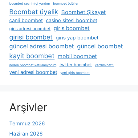
boombet çevrimiçi yardım
boombet ödüller
Boombet üyelik
Boombet Şikayet
canli boombet
casino sitesi boombet
giris boombet
giris adresi boombet
girisi boombet
giris yap boombet
güncel adresi boombet
güncel boombet
kayit boombet
mobil boombet
twitter boombet
neden boombet katılamıyorum
yardım hattı
yeni adresi boombet
yeni giris boombet
Arşivler
Temmuz 2026
Haziran 2026