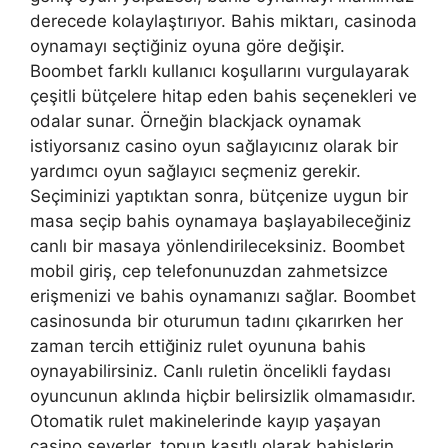
derecede kolaylaştırıyor. Bahis miktarı, casinoda
oynamayı seçtiğiniz oyuna göre değişir.
Boombet farklı kullanıcı koşullarını vurgulayarak
çeşitli bütçelere hitap eden bahis seçenekleri ve
odalar sunar. Örneğin blackjack oynamak
istiyorsanız casino oyun sağlayıcınız olarak bir
yardımcı oyun sağlayıcı seçmeniz gerekir.
Seçiminizi yaptıktan sonra, bütçenize uygun bir
masa seçip bahis oynamaya başlayabileceğiniz
canlı bir masaya yönlendirileceksiniz. Boombet
mobil giriş, cep telefonunuzdan zahmetsizce
erişmenizi ve bahis oynamanızı sağlar. Boombet
casinosunda bir oturumun tadını çıkarırken her
zaman tercih ettiğiniz rulet oyununa bahis
oynayabilirsiniz. Canlı ruletin öncelikli faydası
oyuncunun aklında hiçbir belirsizlik olmamasıdır.
Otomatik rulet makinelerinde kayıp yaşayan
casino severler, topun kasıtlı olarak bahislerin