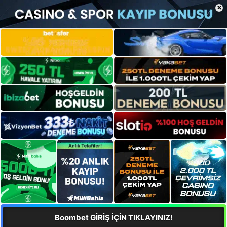
×
Boombet GİRİŞ İÇİN TIKLAYINIZ!