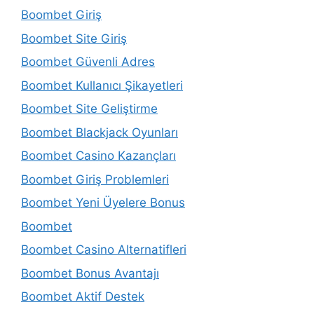
Boombet Giriş
Boombet Site Giriş
Boombet Güvenli Adres
Boombet Kullanıcı Şikayetleri
Boombet Site Geliştirme
Boombet Blackjack Oyunları
Boombet Casino Kazançları
Boombet Giriş Problemleri
Boombet Yeni Üyelere Bonus
Boombet
Boombet Casino Alternatifleri
Boombet Bonus Avantajı
Boombet Aktif Destek