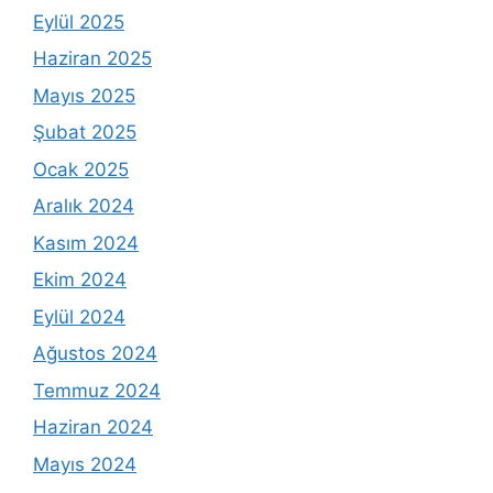
Eylül 2025
Haziran 2025
Mayıs 2025
Şubat 2025
Ocak 2025
Aralık 2024
Kasım 2024
Ekim 2024
Eylül 2024
Ağustos 2024
Temmuz 2024
Haziran 2024
Mayıs 2024