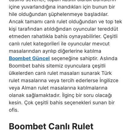
içine yuvarlandığına inandıkları için bunun bir
hile olduğundan şüphelenmeye başladılar.
Ancak tamamı canlı rulet olduğundan ve top tek
kişi tarafından atıldığından oyuncular tereddüt
etmeden rahatlıkla bahis oynayabilirler. Çeşitli
canlı rulet kategorileri ile oyuncular mevcut
masalarından ayrılıp diğerlerine katılma
Boombet Güncel
seçeneğine sahiptir. Aslında
Boombet bahis sitemiz oyunculara çeşitli
ülkelerden canlı rulet masaları sunarak Türk
rulet masalarına veya tercih ederlerse İngilizce
veya Alman rulet masalarına katılmalarına
olanak sağlamaktadır. İlginç bir soru olacağı
kesin. Çok çeşitli bahis seçenekleri sunan bir
ofis.
Boombet Canlı Rulet