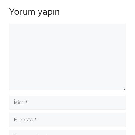
Yorum yapın
Yorum
İsim
E-
posta
İnternet