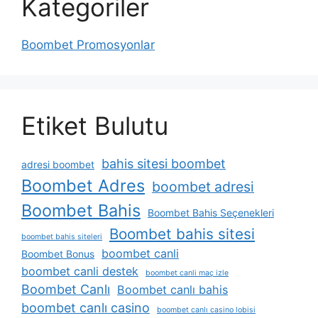
Kategoriler
Boombet Promosyonlar
Etiket Bulutu
bahis sitesi boombet
adresi boombet
Boombet Adres
boombet adresi
Boombet Bahis
Boombet Bahis Seçenekleri
Boombet bahis sitesi
boombet bahis siteleri
boombet canli
Boombet Bonus
boombet canli destek
boombet canli maç izle
Boombet Canlı
Boombet canlı bahis
boombet canlı casino
boombet canlı casino lobisi