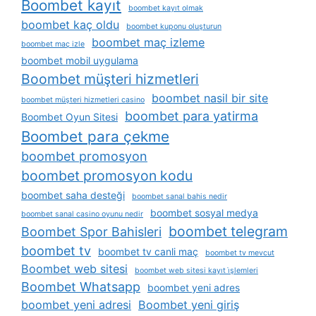
Boombet kayıt
boombet kayıt olmak
boombet kaç oldu
boombet kuponu oluşturun
boombet maç izleme
boombet maç izle
boombet mobil uygulama
Boombet müşteri hizmetleri
boombet nasil bir site
boombet müşteri hizmetleri casino
boombet para yatirma
Boombet Oyun Sitesi
Boombet para çekme
boombet promosyon
boombet promosyon kodu
boombet saha desteği
boombet sanal bahis nedir
boombet sosyal medya
boombet sanal casino oyunu nedir
boombet telegram
Boombet Spor Bahisleri
boombet tv
boombet tv canli maç
boombet tv mevcut
Boombet web sitesi
boombet web sitesi kayıt i̇şlemleri
Boombet Whatsapp
boombet yeni adres
boombet yeni adresi
Boombet yeni giriş