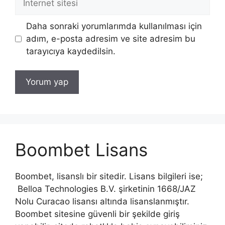
sitesi
Daha sonraki yorumlarımda kullanılması için
adım, e-posta adresim ve site adresim bu
tarayıcıya kaydedilsin.
Boombet Lisans
Boombet, lisanslı bir sitedir. Lisans bilgileri ise;
Belloa Technologies B.V. şirketinin 1668/JAZ
Nolu Curacao lisansı altında lisanslanmıştır.
Boombet sitesine güvenli bir şekilde giriş