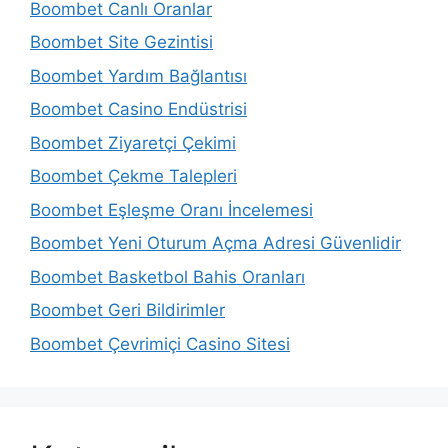
Boombet Canlı Oranlar
Boombet Site Gezintisi
Boombet Yardım Bağlantısı
Boombet Casino Endüstrisi
Boombet Ziyaretçi Çekimi
Boombet Çekme Talepleri
Boombet Eşleşme Oranı İncelemesi
Boombet Yeni Oturum Açma Adresi Güvenlidir
Boombet Basketbol Bahis Oranları
Boombet Geri Bildirimler
Boombet Çevrimiçi Casino Sitesi