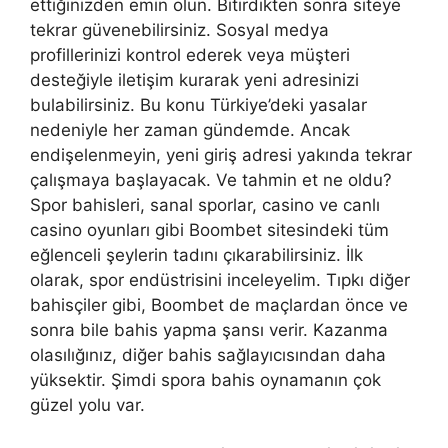
ettiğinizden emin olun. Bitirdikten sonra siteye
tekrar güvenebilirsiniz. Sosyal medya
profillerinizi kontrol ederek veya müşteri
desteğiyle iletişim kurarak yeni adresinizi
bulabilirsiniz. Bu konu Türkiye’deki yasalar
nedeniyle her zaman gündemde. Ancak
endişelenmeyin, yeni giriş adresi yakında tekrar
çalışmaya başlayacak. Ve tahmin et ne oldu?
Spor bahisleri, sanal sporlar, casino ve canlı
casino oyunları gibi Boombet sitesindeki tüm
eğlenceli şeylerin tadını çıkarabilirsiniz. İlk
olarak, spor endüstrisini inceleyelim. Tıpkı diğer
bahisçiler gibi, Boombet de maçlardan önce ve
sonra bile bahis yapma şansı verir. Kazanma
olasılığınız, diğer bahis sağlayıcısından daha
yüksektir. Şimdi spora bahis oynamanın çok
güzel yolu var.