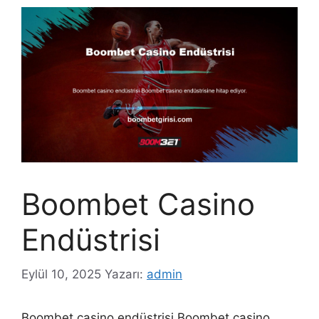
Boombet Casino
Endüstrisi
Eylül 10, 2025
Yazarı:
admin
Boombet casino endüstrisi Boombet casino