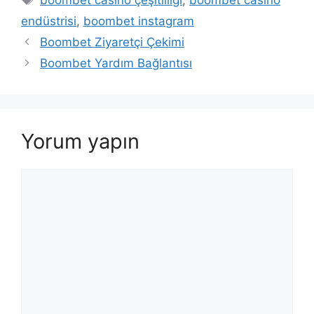
endüstrisi
,
boombet instagram
Boombet Ziyaretçi Çekimi
Boombet Yardım Bağlantısı
Yorum yapın
Yorum