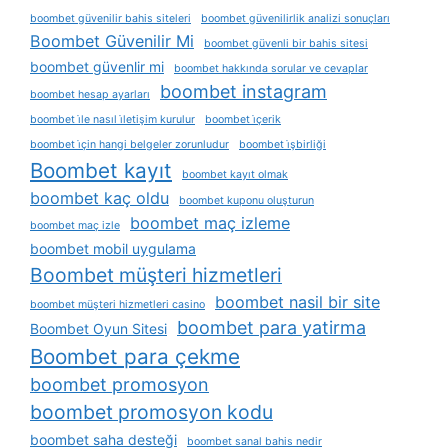
boombet güvenilir bahis siteleri
boombet güvenilirlik analizi sonuçları
Boombet Güvenilir Mi
boombet güvenli bir bahis sitesi
boombet güvenlir mi
boombet hakkında sorular ve cevaplar
boombet instagram
boombet hesap ayarları
boombet i̇le nasıl i̇letişim kurulur
boombet i̇çerik
boombet i̇çin hangi belgeler zorunludur
boombet i̇şbirliği
Boombet kayıt
boombet kayıt olmak
boombet kaç oldu
boombet kuponu oluşturun
boombet maç izleme
boombet maç izle
boombet mobil uygulama
Boombet müşteri hizmetleri
boombet nasil bir site
boombet müşteri hizmetleri casino
boombet para yatirma
Boombet Oyun Sitesi
Boombet para çekme
boombet promosyon
boombet promosyon kodu
boombet saha desteği
boombet sanal bahis nedir