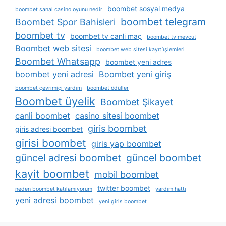
boombet sosyal medya
boombet sanal casino oyunu nedir
boombet telegram
Boombet Spor Bahisleri
boombet tv
boombet tv canli maç
boombet tv mevcut
Boombet web sitesi
boombet web sitesi kayıt i̇şlemleri
Boombet Whatsapp
boombet yeni adres
boombet yeni adresi
Boombet yeni giriş
boombet çevrimiçi yardım
boombet ödüller
Boombet üyelik
Boombet Şikayet
canli boombet
casino sitesi boombet
giris boombet
giris adresi boombet
girisi boombet
giris yap boombet
güncel adresi boombet
güncel boombet
kayit boombet
mobil boombet
twitter boombet
neden boombet katılamıyorum
yardım hattı
yeni adresi boombet
yeni giris boombet