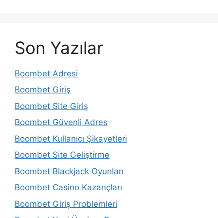
Son Yazılar
Boombet Adresi
Boombet Giriş
Boombet Site Giriş
Boombet Güvenli Adres
Boombet Kullanıcı Şikayetleri
Boombet Site Geliştirme
Boombet Blackjack Oyunları
Boombet Casino Kazançları
Boombet Giriş Problemleri