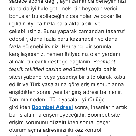
sadece sporla değil, aynı zamanda deneyiminizi
daha da iyi hale getirmek için heyecan verici
bonuslar bulabileceğiniz casinolar ve poker ile
ilgilidir. Ayrıca hızla para aktarabilir ve
çekebilirsiniz. Bunu yaparak zamandan tasarruf
edebilir, daha fazla para kazanabilir ve daha
fazla eğlenebilirsiniz. Herhangi bir sorunla
karşılaşırsanız, hemen ihtiyacınız olan yardımı
almak için canlı desteğe bağlanın.
Boombet
teşvik teklifleri casino endüstrisi
sayfa bahis
sitesi yabancı veya yasadışı bir site olarak kabul
edilir ve Türk yasalarına göre erişim sorunlarına
erişildikten sonra yeni bir giriş adresi belirlenir.
Tanımın nedeni, Türk yasaları yürürlüğe
girdikten
Boombet Adresi
sonra, insanların artık
bahis alanına erişemeyeceğidir. Boombet site
erişim sorununu düzelttikten sonra, geçerli
oturum açma adresinizi iki kez kontrol