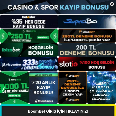
×
Boombet GİRİŞ İÇİN TIKLAYINIZ!