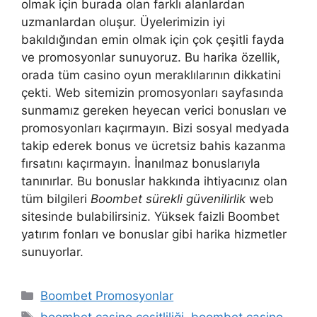
olmak için burada olan farklı alanlardan
uzmanlardan oluşur. Üyelerimizin iyi
bakıldığından emin olmak için çok çeşitli fayda
ve promosyonlar sunuyoruz. Bu harika özellik,
orada tüm casino oyun meraklılarının dikkatini
çekti. Web sitemizin promosyonları sayfasında
sunmamız gereken heyecan verici bonusları ve
promosyonları kaçırmayın. Bizi sosyal medyada
takip ederek bonus ve ücretsiz bahis kazanma
fırsatını kaçırmayın. İnanılmaz bonuslarıyla
tanınırlar. Bu bonuslar hakkında ihtiyacınız olan
tüm bilgileri
Boombet sürekli güvenilirlik
web
sitesinde bulabilirsiniz. Yüksek faizli Boombet
yatırım fonları ve bonuslar gibi harika hizmetler
sunuyorlar.
Kategoriler
Boombet Promosyonlar
Etiketler
boombet casino çeşitliliği
,
boombet casino