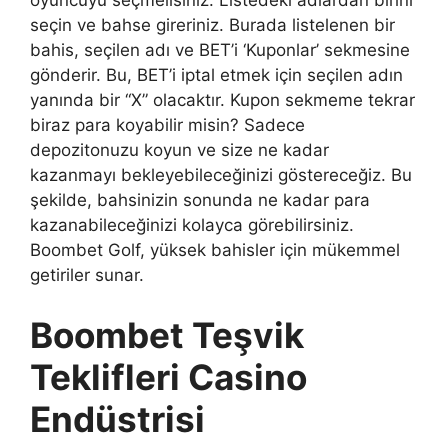
oyuncuyu seçmelisiniz. Listedeki adlardan birini
seçin ve bahse gireriniz. Burada listelenen bir
bahis, seçilen adı ve BET’i ‘Kuponlar’ sekmesine
gönderir. Bu, BET’i iptal etmek için seçilen adın
yanında bir “X” olacaktır. Kupon sekmeme tekrar
biraz para koyabilir misin? Sadece
depozitonuzu koyun ve size ne kadar
kazanmayı bekleyebileceğinizi göstereceğiz. Bu
şekilde, bahsinizin sonunda ne kadar para
kazanabileceğinizi kolayca görebilirsiniz.
Boombet Golf, yüksek bahisler için mükemmel
getiriler sunar.
Boombet Teşvik
Teklifleri Casino
Endüstrisi