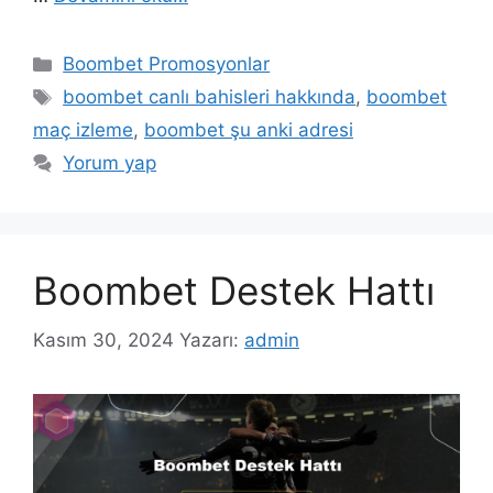
Kategoriler
Boombet Promosyonlar
Etiketler
boombet canlı bahisleri hakkında
,
boombet
maç izleme
,
boombet şu anki adresi
Yorum yap
Boombet Destek Hattı
Kasım 30, 2024
Yazarı:
admin