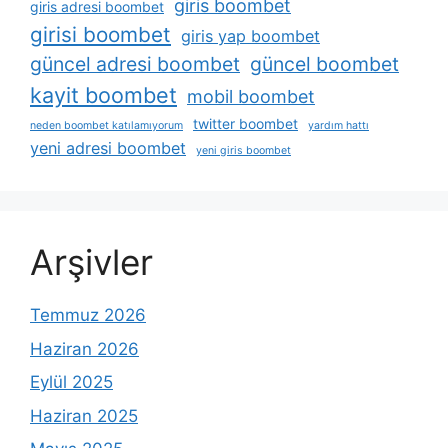
giris boombet
giris adresi boombet
girisi boombet
giris yap boombet
güncel adresi boombet
güncel boombet
kayit boombet
mobil boombet
twitter boombet
neden boombet katılamıyorum
yardım hattı
yeni adresi boombet
yeni giris boombet
Arşivler
Temmuz 2026
Haziran 2026
Eylül 2025
Haziran 2025