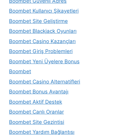
Boombet Güvenli Adres
Boombet Kullanıcı Şikayetleri
Boombet Site Geliştirme
Boombet Blackjack Oyunları
Boombet Casino Kazançları
Boombet Giriş Problemleri
Boombet Yeni Üyelere Bonus
Boombet
Boombet Casino Alternatifleri
Boombet Bonus Avantajı
Boombet Aktif Destek
Boombet Canlı Oranlar
Boombet Site Gezintisi
Boombet Yardım Bağlantısı