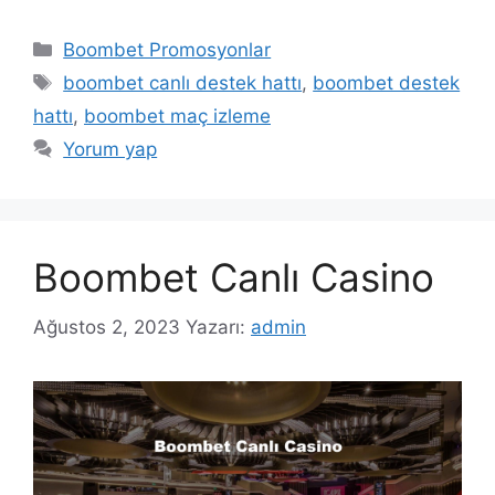
Kategoriler
Boombet Promosyonlar
Etiketler
boombet canlı destek hattı
,
boombet destek
hattı
,
boombet maç izleme
Yorum yap
Boombet Canlı Casino
Ağustos 2, 2023
Yazarı:
admin