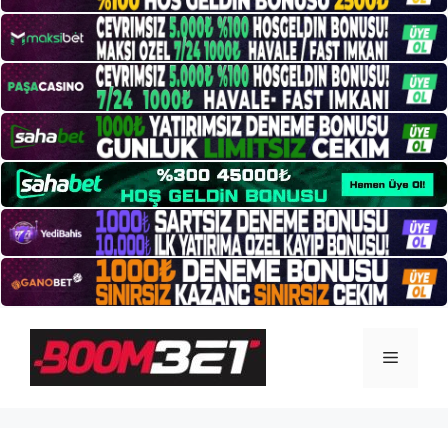
İçeriğe
atla
Menü