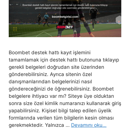
Boombet destek hattı kayıt işlemini
tamamlamak için destek hattı butonuna tıklayıp
gerekli belgeleri doğrudan site üzerinden
gönderebilirsiniz. Ayrıca sitenin özel
danışmanlarından belgelerinizi nasıl
göndereceğinizi de öğrenebilirsiniz. Boombet
belgelere ihtiyacı var mı? Siteye üye olduktan
sonra size özel kimlik numaranızı kullanarak giriş
yapabilirsiniz. Kişisel bilgi talep edilen üyelik
formlarında verilen tüm bilgilerin kesin olması
gerekmektedir. Yalnızca …
Devamını oku…