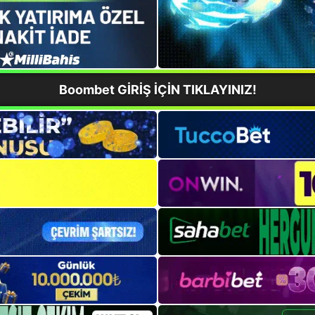
Boombet GİRİŞ İÇİN TIKLAYINIZ!