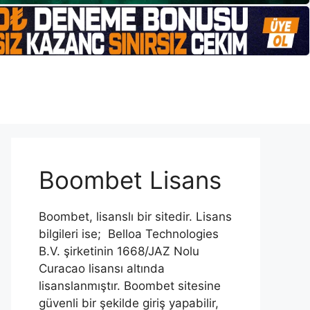
Boombet Lisans
Boombet, lisanslı bir sitedir. Lisans
bilgileri ise; Belloa Technologies
B.V. şirketinin 1668/JAZ Nolu
Curacao lisansı altında
lisanslanmıştır. Boombet sitesine
güvenli bir şekilde giriş yapabilir,