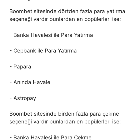
Boombet sitesinde dörtden fazla para yatırma
seçeneği vardır bunlardan en popülerleri ise;
- Banka Havalesi ile Para Yatırma
- Cepbank ile Para Yatırma
- Papara
- Anında Havale
- Astropay
Boombet sitesinde birden fazla para çekme
seçeneği vardır bunlardan en popülerleri ise;
- Banka Havalesi ile Para Çekme