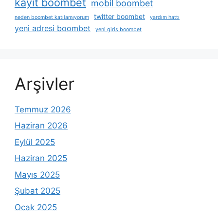
kayit boombet
mobil boombet
twitter boombet
neden boombet katılamıyorum
yardım hattı
yeni adresi boombet
yeni giris boombet
Arşivler
Temmuz 2026
Haziran 2026
Eylül 2025
Haziran 2025
Mayıs 2025
Şubat 2025
Ocak 2025