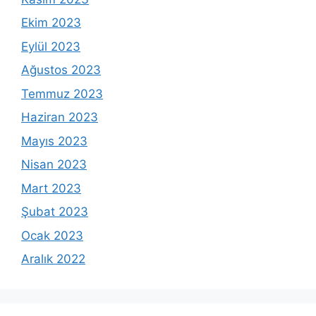
Ekim 2023
Eylül 2023
Ağustos 2023
Temmuz 2023
Haziran 2023
Mayıs 2023
Nisan 2023
Mart 2023
Şubat 2023
Ocak 2023
Aralık 2022