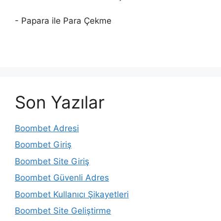
- Papara ile Para Çekme
Son Yazılar
Boombet Adresi
Boombet Giriş
Boombet Site Giriş
Boombet Güvenli Adres
Boombet Kullanıcı Şikayetleri
Boombet Site Geliştirme