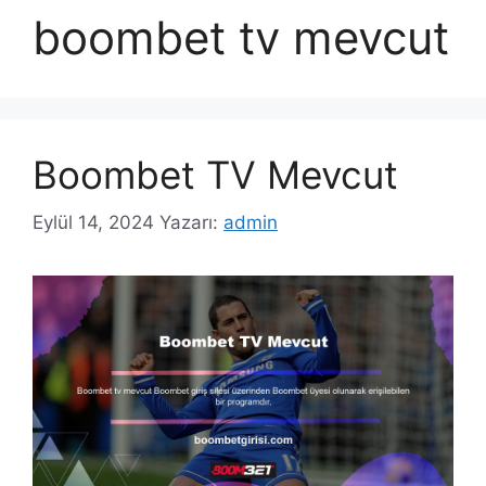
boombet tv mevcut
Boombet TV Mevcut
Eylül 14, 2024
Yazarı:
admin