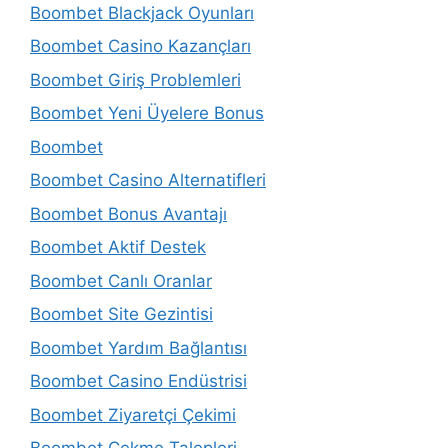
Boombet Blackjack Oyunları
Boombet Casino Kazançları
Boombet Giriş Problemleri
Boombet Yeni Üyelere Bonus
Boombet
Boombet Casino Alternatifleri
Boombet Bonus Avantajı
Boombet Aktif Destek
Boombet Canlı Oranlar
Boombet Site Gezintisi
Boombet Yardım Bağlantısı
Boombet Casino Endüstrisi
Boombet Ziyaretçi Çekimi