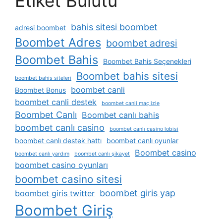
Etiket Bulutu
bahis sitesi boombet
adresi boombet
Boombet Adres
boombet adresi
Boombet Bahis
Boombet Bahis Seçenekleri
Boombet bahis sitesi
boombet bahis siteleri
boombet canli
Boombet Bonus
boombet canli destek
boombet canli maç izle
Boombet Canlı
Boombet canlı bahis
boombet canlı casino
boombet canlı casino lobisi
boombet canlı destek hattı
boombet canlı oyunlar
Boombet casino
boombet canlı yardım
boombet canlı şikayet
boombet casino oyunları
boombet casino sitesi
boombet giris yap
boombet giris twitter
Boombet Giriş