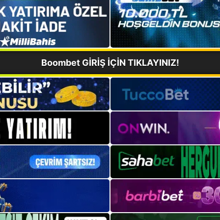
Boombet GİRİŞ İÇİN TIKLAYINIZ!