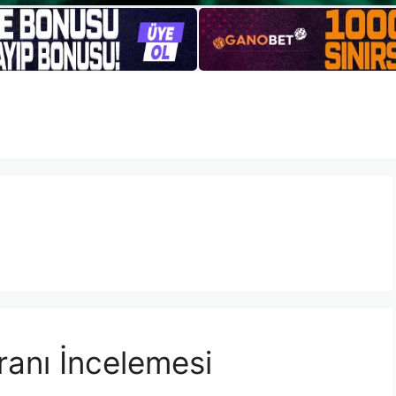
anı İncelemesi