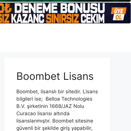
Boombet Lisans
Boombet, lisanslı bir sitedir. Lisans
bilgileri ise; Belloa Technologies
B.V. şirketinin 1668/JAZ Nolu
Curacao lisansı altında
lisanslanmıştır. Boombet sitesine
güvenli bir şekilde giriş yapabilir,