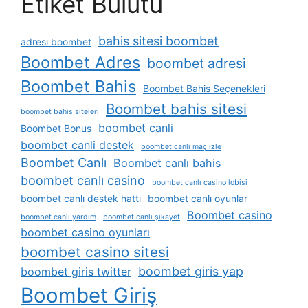
Etiket Bulutu
bahis sitesi boombet
adresi boombet
Boombet Adres
boombet adresi
Boombet Bahis
Boombet Bahis Seçenekleri
Boombet bahis sitesi
boombet bahis siteleri
boombet canli
Boombet Bonus
boombet canli destek
boombet canli maç izle
Boombet Canlı
Boombet canlı bahis
boombet canlı casino
boombet canlı casino lobisi
boombet canlı destek hattı
boombet canlı oyunlar
Boombet casino
boombet canlı yardım
boombet canlı şikayet
boombet casino oyunları
boombet casino sitesi
boombet giris yap
boombet giris twitter
Boombet Giriş