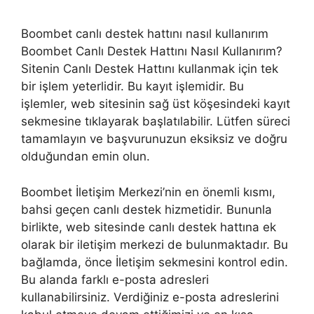
Boombet canlı destek hattını nasıl kullanırım
Boombet Canlı Destek Hattını Nasıl Kullanırım?
Sitenin Canlı Destek Hattını kullanmak için tek
bir işlem yeterlidir. Bu kayıt işlemidir. Bu
işlemler, web sitesinin sağ üst köşesindeki kayıt
sekmesine tıklayarak başlatılabilir. Lütfen süreci
tamamlayın ve başvurunuzun eksiksiz ve doğru
olduğundan emin olun.
Boombet İletişim Merkezi’nin en önemli kısmı,
bahsi geçen canlı destek hizmetidir. Bununla
birlikte, web sitesinde canlı destek hattına ek
olarak bir iletişim merkezi de bulunmaktadır. Bu
bağlamda, önce İletişim sekmesini kontrol edin.
Bu alanda farklı e-posta adresleri
kullanabilirsiniz. Verdiğiniz e-posta adreslerini