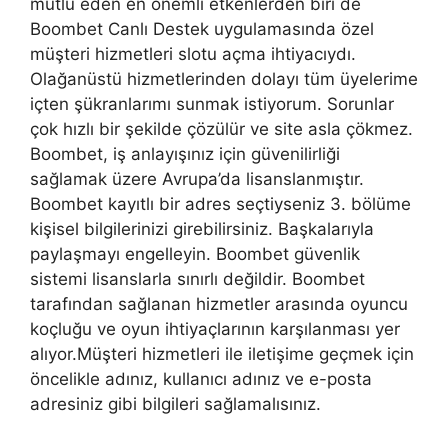
mutlu eden en önemli etkenlerden biri de
Boombet Canlı Destek uygulamasında özel
müşteri hizmetleri slotu açma ihtiyacıydı.
Olağanüstü hizmetlerinden dolayı tüm üyelerime
içten şükranlarımı sunmak istiyorum. Sorunlar
çok hızlı bir şekilde çözülür ve site asla çökmez.
Boombet, iş anlayışınız için güvenilirliği
sağlamak üzere Avrupa’da lisanslanmıştır.
Boombet kayıtlı bir adres seçtiyseniz 3. bölüme
kişisel bilgilerinizi girebilirsiniz. Başkalarıyla
paylaşmayı engelleyin. Boombet güvenlik
sistemi lisanslarla sınırlı değildir. Boombet
tarafından sağlanan hizmetler arasında oyuncu
koçluğu ve oyun ihtiyaçlarının karşılanması yer
alıyor.Müşteri hizmetleri ile iletişime geçmek için
öncelikle adınız, kullanıcı adınız ve e-posta
adresiniz gibi bilgileri sağlamalısınız.