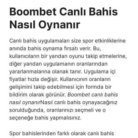
Boombet Canlı Bahis
Nasıl Oynanır
Canlı bahis uygulamaları size spor etkinliklerine
anında bahis oynama fırsatı verir. Bu,
kullanıcıların bir yandan oyunu takip etmelerine,
diğer yandan uygulamanın oranlarından
yararlanmalarına olanak tanır. Uygulama içi
fiyatlar hızla değişir. Kullanıcının oranların
gelişimini takip edebilmesi için formda bir
bildirim olarak görünür.
Boombet canlı bahis
nasıl oynanır
Nasıl canlı bahis oynayacağınız
sorulduğunda, oranlarınızı seçmeli ve o
seçeneğe bahis yapmalısınız.
Spor bahislerinden farklı olarak canlı bahis