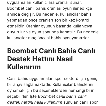
uygulamaları kullanıcılara oranlar sunar.
Boombet canlı bahis oranları oyun ilerledikçe
anında değişir. Bu nedenle, kullanıcılar bahis
yapmadan önce oranları son bir kez kontrol
etmelidir. Oranlar oyunun başında kullanıcıya
duyurulur ve oyun sonunda kapatılır. Bu nedenle
kullanıcılar maç öncesi bahis oynayamazlar.
Boombet Canlı Bahis Canlı
Destek Hattını Nasıl
Kullanırım
Canlı bahis uygulamaları spor sektörü için geniş
bir arşiv sağlamaktadır. Kullanıcılar bahislerini
oynamak için bu seçeneklerden herhangi birini
seçebilirler. İşte
Boombet canlı bahis canlı
destek hattını nasıl kullanırım
sunulan canlı spor