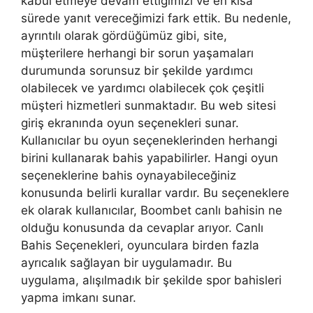
kabul etmeye devam ettiğimizi ve en kısa
sürede yanıt vereceğimizi fark ettik. Bu nedenle,
ayrıntılı olarak gördüğümüz gibi, site,
müşterilere herhangi bir sorun yaşamaları
durumunda sorunsuz bir şekilde yardımcı
olabilecek ve yardımcı olabilecek çok çeşitli
müşteri hizmetleri sunmaktadır. Bu web sitesi
giriş ekranında oyun seçenekleri sunar.
Kullanıcılar bu oyun seçeneklerinden herhangi
birini kullanarak bahis yapabilirler. Hangi oyun
seçeneklerine bahis oynayabileceğiniz
konusunda belirli kurallar vardır. Bu seçeneklere
ek olarak kullanıcılar, Boombet canlı bahisin ne
olduğu konusunda da cevaplar arıyor. Canlı
Bahis Seçenekleri, oyunculara birden fazla
ayrıcalık sağlayan bir uygulamadır. Bu
uygulama, alışılmadık bir şekilde spor bahisleri
yapma imkanı sunar.