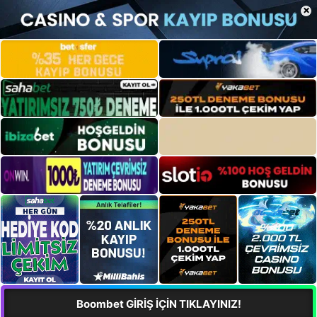
×
Boombet GİRİŞ İÇİN TIKLAYINIZ!