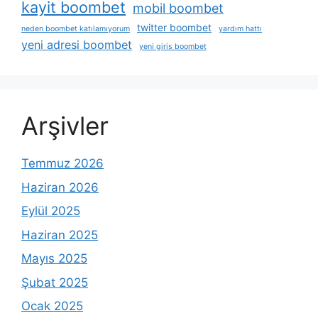
kayit boombet
mobil boombet
twitter boombet
neden boombet katılamıyorum
yardım hattı
yeni adresi boombet
yeni giris boombet
Arşivler
Temmuz 2026
Haziran 2026
Eylül 2025
Haziran 2025
Mayıs 2025
Şubat 2025
Ocak 2025