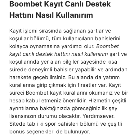
Boombet Kayıt Canlı Destek
Hattını Nasıl Kullanırım
Kayıt işlemi sırasında sağlanan şartlar ve
koşullar bölümü, tüm kullanıcıların bahislerini
kolayca oynamasına yardımcı olur.
Boombet
kayıt canlı destek hattını nasıl kullanırım
şart ve
koşullarında yer alan bilgiler sayesinde kısa
sürede deneyimli bahisler yapabilir ve ardından
harekete geçebilirsiniz. Bu alanda da yatırım
kurallarına girip çıkmak için fırsatlar var. Kayıt
süreci Boombet kayıt kurallarını okumanız ve bir
hesap kabul etmeniz önemlidir. Hizmetin çeşitli
ayrıntılarına baktığınızda göreceğiniz ilk şey
lisansınızın durumu olacaktır. Yardımsever.
Sitede tabii ki spor bahisleri bölümü ve çeşitli
bonus seçenekleri de bulunuyor.