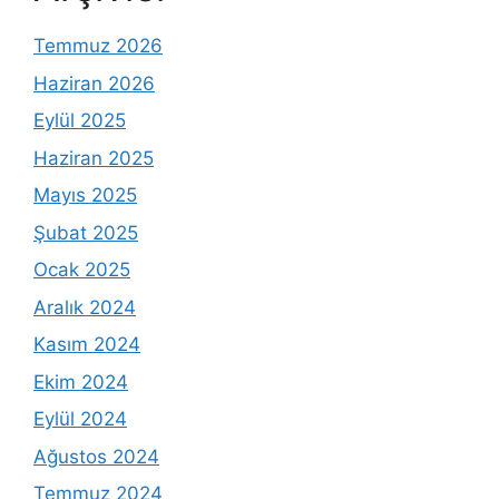
Temmuz 2026
Haziran 2026
Eylül 2025
Haziran 2025
Mayıs 2025
Şubat 2025
Ocak 2025
Aralık 2024
Kasım 2024
Ekim 2024
Eylül 2024
Ağustos 2024
Temmuz 2024