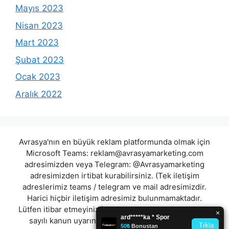
Mayıs 2023
Nisan 2023
Mart 2023
Şubat 2023
Ocak 2023
Aralık 2022
Avrasya'nın en büyük reklam platformunda olmak için
Microsoft Teams:
reklam@avrasyamarketing.com
adresimizden veya Telegram: @Avrasyamarketing
adresimizden irtibat kurabilirsiniz. (Tek iletişim
adreslerimiz teams / telegram ve mail adresimizdir.
Harici hiçbir iletişim adresimiz bulunmamaktadır.
Lütfen itibar etmeyiniz.) Türkiye yasalarına göre 7258
sayılı kanun uyarınca yasa dışı bahis oynamanın