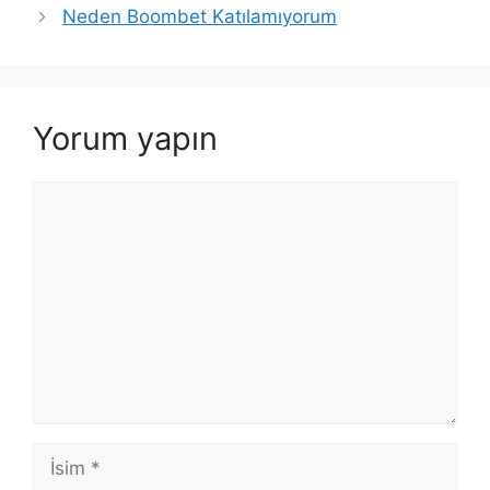
Neden Boombet Katılamıyorum
Yorum yapın
Yorum
İsim