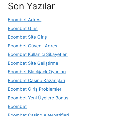
Son Yazılar
Boombet Adresi
Boombet Giriş
Boombet Site Giriş
Boombet Güvenli Adres
Boombet Kullanıcı Şikayetleri
Boombet Site Geliştirme
Boombet Blackjack Oyunları
Boombet Casino Kazançları
Boombet Giriş Problemleri
Boombet Yeni Üyelere Bonus
Boombet
Boombet Casino Alternatifleri