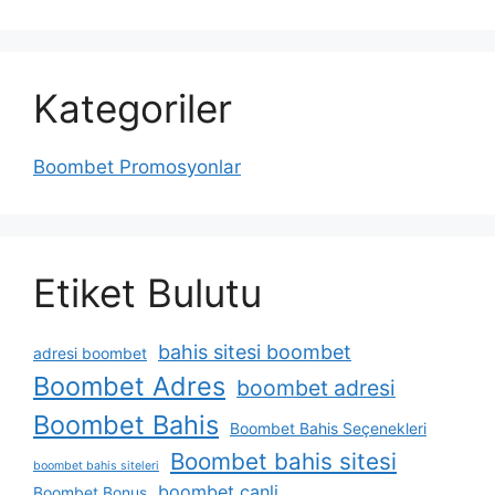
Kategoriler
Boombet Promosyonlar
Etiket Bulutu
bahis sitesi boombet
adresi boombet
Boombet Adres
boombet adresi
Boombet Bahis
Boombet Bahis Seçenekleri
Boombet bahis sitesi
boombet bahis siteleri
boombet canli
Boombet Bonus