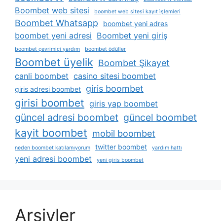
Boombet web sitesi
boombet web sitesi kayıt i̇şlemleri
Boombet Whatsapp
boombet yeni adres
boombet yeni adresi
Boombet yeni giriş
boombet çevrimiçi yardım
boombet ödüller
Boombet üyelik
Boombet Şikayet
canli boombet
casino sitesi boombet
giris boombet
giris adresi boombet
girisi boombet
giris yap boombet
güncel adresi boombet
güncel boombet
kayit boombet
mobil boombet
twitter boombet
neden boombet katılamıyorum
yardım hattı
yeni adresi boombet
yeni giris boombet
Arşivler