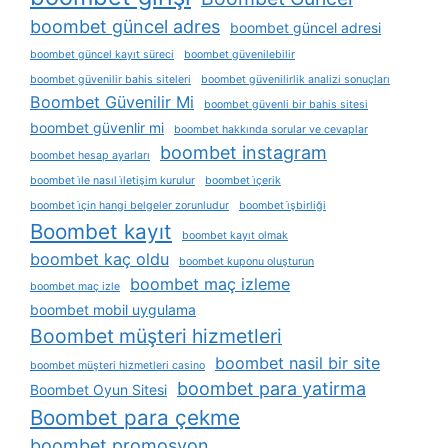
boombet güncel adres
boombet güncel adresi
boombet güncel kayıt süreci
boombet güvenilebilir
boombet güvenilir bahis siteleri
boombet güvenilirlik analizi sonuçları
Boombet Güvenilir Mi
boombet güvenli bir bahis sitesi
boombet güvenlir mi
boombet hakkında sorular ve cevaplar
boombet instagram
boombet hesap ayarları
boombet i̇le nasıl i̇letişim kurulur
boombet i̇çerik
boombet i̇çin hangi belgeler zorunludur
boombet i̇şbirliği
Boombet kayıt
boombet kayıt olmak
boombet kaç oldu
boombet kuponu oluşturun
boombet maç izleme
boombet maç izle
boombet mobil uygulama
Boombet müşteri hizmetleri
boombet nasil bir site
boombet müşteri hizmetleri casino
boombet para yatirma
Boombet Oyun Sitesi
Boombet para çekme
boombet promosyon