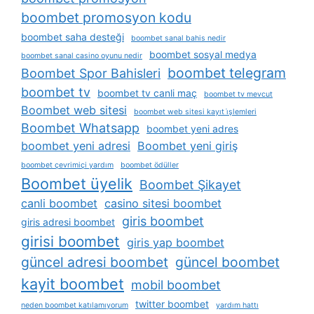
boombet promosyon kodu
boombet saha desteği
boombet sanal bahis nedir
boombet sosyal medya
boombet sanal casino oyunu nedir
boombet telegram
Boombet Spor Bahisleri
boombet tv
boombet tv canli maç
boombet tv mevcut
Boombet web sitesi
boombet web sitesi kayıt i̇şlemleri
Boombet Whatsapp
boombet yeni adres
boombet yeni adresi
Boombet yeni giriş
boombet çevrimiçi yardım
boombet ödüller
Boombet üyelik
Boombet Şikayet
canli boombet
casino sitesi boombet
giris boombet
giris adresi boombet
girisi boombet
giris yap boombet
güncel adresi boombet
güncel boombet
kayit boombet
mobil boombet
twitter boombet
neden boombet katılamıyorum
yardım hattı