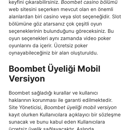
keyfini çıkarabilirsiniz.
Boombet casino bölümü
web sitesini seçerken mevcut olan en önemli
alanlardan biri casino veya slot seçeneğidir. Slot
bölümüne göz atarsanız çok çeşitli oyun
seçeneklerinin bulunduğunu göreceksiniz. Bu
oyun seçenekleri aynı zamanda video poker
oyunlarını da içerir. Ücretsiz poker
oynayabileceğiniz bir alan oluşturuldu.
Boombet Üyeliği Mobil
Versiyon
Boombet sağladığı kurallar ve kullanıcı
haklarının korunması ile garanti edilmektedir.
Site Yöneticisi,
Boombet üyeliği mobil versiyon
kayıt olurken Kullanıcılara açıklayıcı bir sözleşme
sunacak ve bunu kabul eden Kullanıcılara
ücretsiz üyelik sağlayacaktır. Aslında