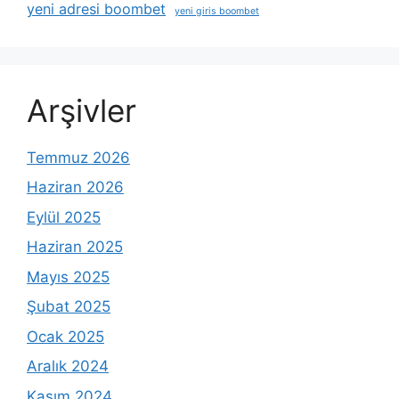
yeni adresi boombet
yeni giris boombet
Arşivler
Temmuz 2026
Haziran 2026
Eylül 2025
Haziran 2025
Mayıs 2025
Şubat 2025
Ocak 2025
Aralık 2024
Kasım 2024