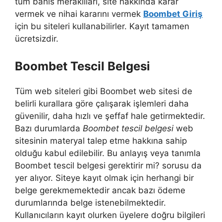
tüm bahis meraklıları, site hakkında karar
vermek ve nihai kararını vermek
Boombet Giriş
için bu siteleri kullanabilirler. Kayıt tamamen
ücretsizdir.
Boombet Tescil Belgesi
Tüm web siteleri gibi Boombet web sitesi de
belirli kurallara göre çalışarak işlemleri daha
güvenilir, daha hızlı ve şeffaf hale getirmektedir.
Bazı durumlarda
Boombet tescil belgesi
web
sitesinin materyal talep etme hakkına sahip
olduğu kabul edilebilir. Bu anlayış veya tanımla
Boombet tescil belgesi gerektirir mi? sorusu da
yer alıyor. Siteye kayıt olmak için herhangi bir
belge gerekmemektedir ancak bazı ödeme
durumlarında belge istenebilmektedir.
Kullanıcıların kayıt olurken üyelere doğru bilgileri