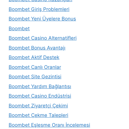
Boombet Giriş Problemleri
Boombet Yeni Üyelere Bonus
Boombet
Boombet Casino Alternatifleri
Boombet Bonus Avantajı
Boombet Aktif Destek
Boombet Canlı Oranlar
Boombet Site Gezintisi
Boombet Yardım Bağlantısı
Boombet Casino Endüstrisi
Boombet Ziyaretçi Çekimi
Boombet Çekme Talepleri
Boombet Eşleşme Oranı İncelemesi