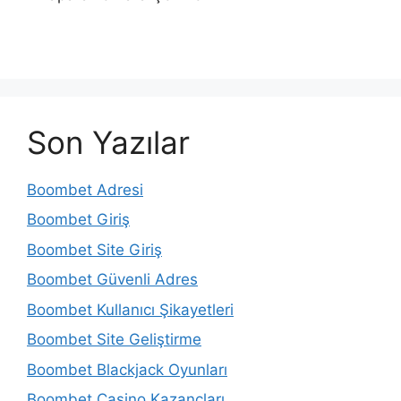
Son Yazılar
Boombet Adresi
Boombet Giriş
Boombet Site Giriş
Boombet Güvenli Adres
Boombet Kullanıcı Şikayetleri
Boombet Site Geliştirme
Boombet Blackjack Oyunları
Boombet Casino Kazançları