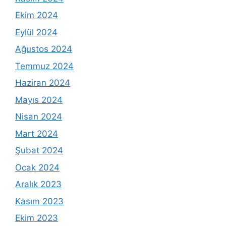
Ekim 2024
Eylül 2024
Ağustos 2024
Temmuz 2024
Haziran 2024
Mayıs 2024
Nisan 2024
Mart 2024
Şubat 2024
Ocak 2024
Aralık 2023
Kasım 2023
Ekim 2023