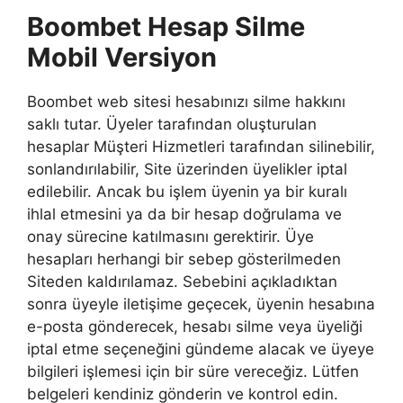
Boombet Hesap Silme
Mobil Versiyon
Boombet web sitesi hesabınızı silme hakkını
saklı tutar. Üyeler tarafından oluşturulan
hesaplar Müşteri Hizmetleri tarafından silinebilir,
sonlandırılabilir, Site üzerinden üyelikler iptal
edilebilir. Ancak bu işlem üyenin ya bir kuralı
ihlal etmesini ya da bir hesap doğrulama ve
onay sürecine katılmasını gerektirir. Üye
hesapları herhangi bir sebep gösterilmeden
Siteden kaldırılamaz. Sebebini açıkladıktan
sonra üyeyle iletişime geçecek, üyenin hesabına
e-posta gönderecek, hesabı silme veya üyeliği
iptal etme seçeneğini gündeme alacak ve üyeye
bilgileri işlemesi için bir süre vereceğiz. Lütfen
belgeleri kendiniz gönderin ve kontrol edin.