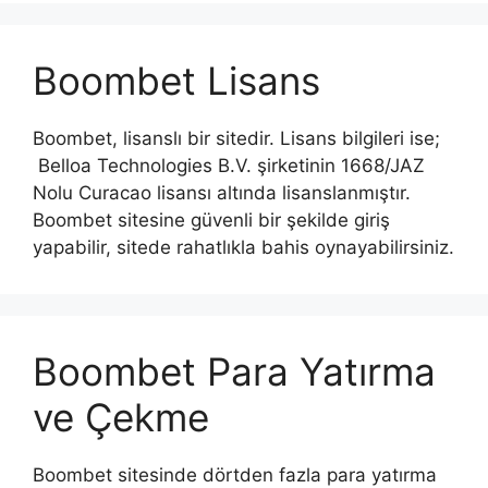
Boombet Lisans
Boombet, lisanslı bir sitedir. Lisans bilgileri ise;
Belloa Technologies B.V. şirketinin 1668/JAZ
Nolu Curacao lisansı altında lisanslanmıştır.
Boombet sitesine güvenli bir şekilde giriş
yapabilir, sitede rahatlıkla bahis oynayabilirsiniz.
Boombet Para Yatırma
ve Çekme
Boombet sitesinde dörtden fazla para yatırma