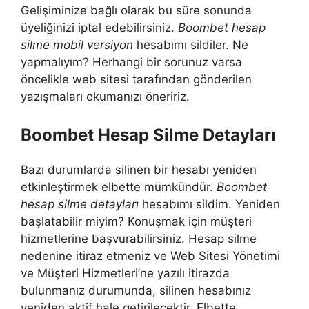
Gelişiminize bağlı olarak bu süre sonunda
üyeliğinizi iptal edebilirsiniz.
Boombet hesap
silme mobil versiyon
hesabımı sildiler. Ne
yapmalıyım? Herhangi bir sorunuz varsa
öncelikle web sitesi tarafından gönderilen
yazışmaları okumanızı öneririz.
Boombet Hesap Silme Detayları
Bazı durumlarda silinen bir hesabı yeniden
etkinleştirmek elbette mümkündür.
Boombet
hesap silme detayları
hesabımı sildim. Yeniden
başlatabilir miyim? Konuşmak için müşteri
hizmetlerine başvurabilirsiniz. Hesap silme
nedenine itiraz etmeniz ve Web Sitesi Yönetimi
ve Müşteri Hizmetleri’ne yazılı itirazda
bulunmanız durumunda, silinen hesabınız
yeniden aktif hale getirilecektir. Elbette