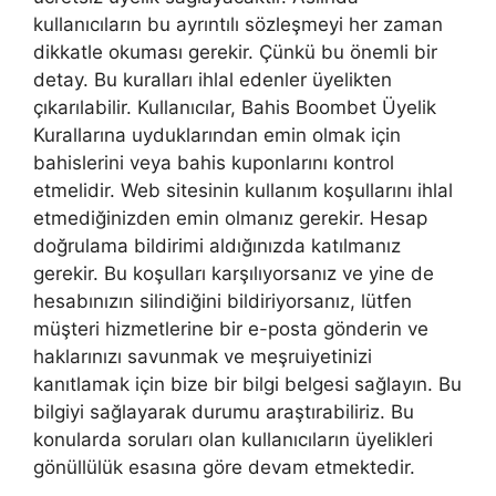
kullanıcıların bu ayrıntılı sözleşmeyi her zaman
dikkatle okuması gerekir. Çünkü bu önemli bir
detay. Bu kuralları ihlal edenler üyelikten
çıkarılabilir. Kullanıcılar, Bahis Boombet Üyelik
Kurallarına uyduklarından emin olmak için
bahislerini veya bahis kuponlarını kontrol
etmelidir. Web sitesinin kullanım koşullarını ihlal
etmediğinizden emin olmanız gerekir. Hesap
doğrulama bildirimi aldığınızda katılmanız
gerekir. Bu koşulları karşılıyorsanız ve yine de
hesabınızın silindiğini bildiriyorsanız, lütfen
müşteri hizmetlerine bir e-posta gönderin ve
haklarınızı savunmak ve meşruiyetinizi
kanıtlamak için bize bir bilgi belgesi sağlayın. Bu
bilgiyi sağlayarak durumu araştırabiliriz. Bu
konularda soruları olan kullanıcıların üyelikleri
gönüllülük esasına göre devam etmektedir.