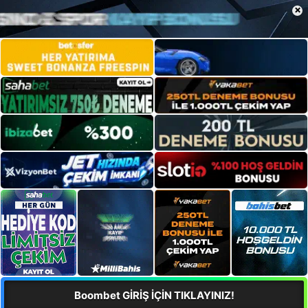
×
Boombet GİRİŞ İÇİN TIKLAYINIZ!