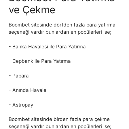
ve Çekme
Boombet sitesinde dörtden fazla para yatırma
seçeneği vardır bunlardan en popülerleri ise;
- Banka Havalesi ile Para Yatırma
- Cepbank ile Para Yatırma
- Papara
- Anında Havale
- Astropay
Boombet sitesinde birden fazla para çekme
seçeneği vardır bunlardan en popülerleri ise;