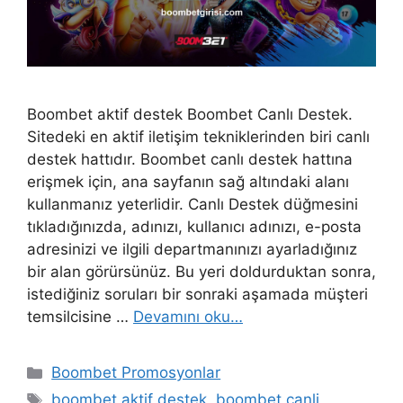
Boombet aktif destek Boombet Canlı Destek.
Sitedeki en aktif iletişim tekniklerinden biri canlı
destek hattıdır. Boombet canlı destek hattına
erişmek için, ana sayfanın sağ altındaki alanı
kullanmanız yeterlidir. Canlı Destek düğmesini
tıkladığınızda, adınızı, kullanıcı adınızı, e-posta
adresinizi ve ilgili departmanınızı ayarladığınız
bir alan görürsünüz. Bu yeri doldurduktan sonra,
istediğiniz soruları bir sonraki aşamada müşteri
temsilcisine …
Devamını oku…
Kategoriler
Boombet Promosyonlar
Etiketler
boombet aktif destek
,
boombet canli
,