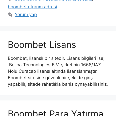
boombet oturum adresi
Yorum yap
Boombet Lisans
Boombet, lisanslı bir sitedir. Lisans bilgileri ise;
Belloa Technologies B.V. şirketinin 1668/JAZ
Nolu Curacao lisansı altında lisanslanmıştır.
Boombet sitesine güvenli bir şekilde giriş
yapabilir, sitede rahatlıkla bahis oynayabilirsiniz.
Boombet Para Yatırma