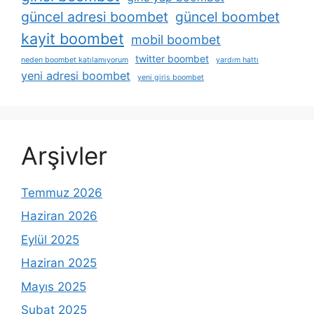
güncel adresi boombet
güncel boombet
kayit boombet
mobil boombet
twitter boombet
neden boombet katılamıyorum
yardım hattı
yeni adresi boombet
yeni giris boombet
Arşivler
Temmuz 2026
Haziran 2026
Eylül 2025
Haziran 2025
Mayıs 2025
Şubat 2025