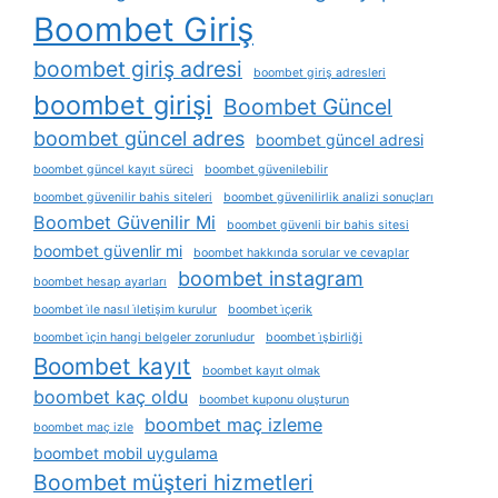
Boombet Giriş
boombet giriş adresi
boombet giriş adresleri
boombet girişi
Boombet Güncel
boombet güncel adres
boombet güncel adresi
boombet güncel kayıt süreci
boombet güvenilebilir
boombet güvenilir bahis siteleri
boombet güvenilirlik analizi sonuçları
Boombet Güvenilir Mi
boombet güvenli bir bahis sitesi
boombet güvenlir mi
boombet hakkında sorular ve cevaplar
boombet instagram
boombet hesap ayarları
boombet i̇le nasıl i̇letişim kurulur
boombet i̇çerik
boombet i̇çin hangi belgeler zorunludur
boombet i̇şbirliği
Boombet kayıt
boombet kayıt olmak
boombet kaç oldu
boombet kuponu oluşturun
boombet maç izleme
boombet maç izle
boombet mobil uygulama
Boombet müşteri hizmetleri