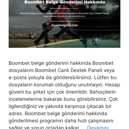
Boombet belge gönderimi hakkında Boombet
dosyalarını Boombet Canlı Destek Paneli veya
e-posta yoluyla da gönderebilirsiniz. Lütfen bu
dosyaların korumalı olduğunu unutmayın. Hesap
güveni bu şirket için çok önemlidir. Bahisçilerin
incelemelerine bakarak bunu görebilirsiniz. Çok
ilgilendiğiniz ve yakında karşınıza çıkacak bir
adres. Boombet belge gönderimi hakkında
gönderilmesi programın daha hızlı çalışmasını
sağlar ve sorun ortadan kalkar. …
Devamını