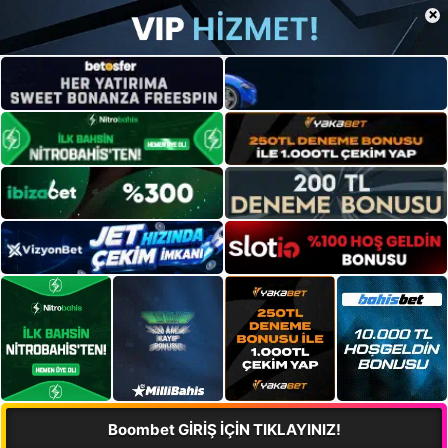
×
Boombet GİRİŞ İÇİN TIKLAYINIZ!