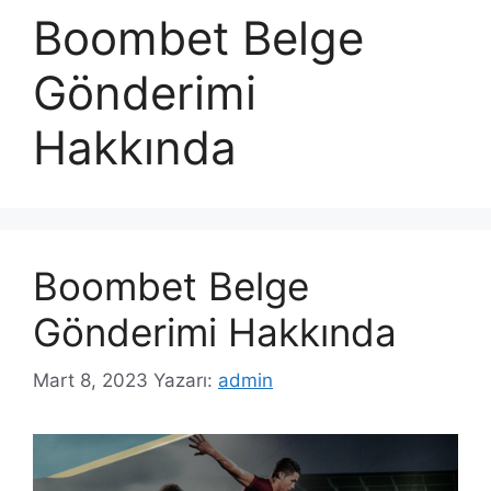
Boombet Belge
Gönderimi
Hakkında
Boombet Belge
Gönderimi Hakkında
Mart 8, 2023
Yazarı:
admin