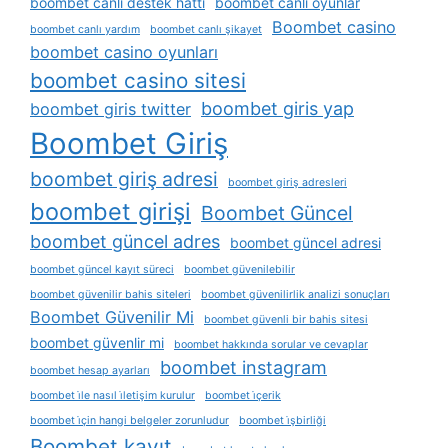
boombet canlı destek hattı
boombet canlı oyunlar
Boombet casino
boombet canlı yardım
boombet canlı şikayet
boombet casino oyunları
boombet casino sitesi
boombet giris yap
boombet giris twitter
Boombet Giriş
boombet giriş adresi
boombet giriş adresleri
boombet girişi
Boombet Güncel
boombet güncel adres
boombet güncel adresi
boombet güncel kayıt süreci
boombet güvenilebilir
boombet güvenilir bahis siteleri
boombet güvenilirlik analizi sonuçları
Boombet Güvenilir Mi
boombet güvenli bir bahis sitesi
boombet güvenlir mi
boombet hakkında sorular ve cevaplar
boombet instagram
boombet hesap ayarları
boombet i̇le nasıl i̇letişim kurulur
boombet i̇çerik
boombet i̇çin hangi belgeler zorunludur
boombet i̇şbirliği
Boombet kayıt