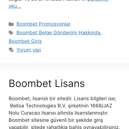
oku…
Kategoriler
Boombet Promosyonlar
Etiketler
Boombet Belge Gönderimi Hakkında
,
Boombet Giriş
Yorum yap
Boombet Lisans
Boombet, lisanslı bir sitedir. Lisans bilgileri ise;
Belloa Technologies B.V. şirketinin 1668/JAZ
Nolu Curacao lisansı altında lisanslanmıştır.
Boombet sitesine güvenli bir şekilde giriş
yapabilir, sitede rahatlıkla bahis oynayabilirsiniz.