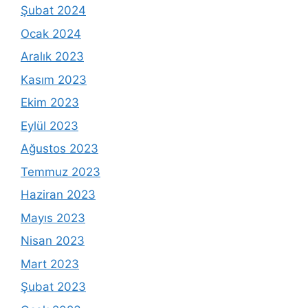
Şubat 2024
Ocak 2024
Aralık 2023
Kasım 2023
Ekim 2023
Eylül 2023
Ağustos 2023
Temmuz 2023
Haziran 2023
Mayıs 2023
Nisan 2023
Mart 2023
Şubat 2023