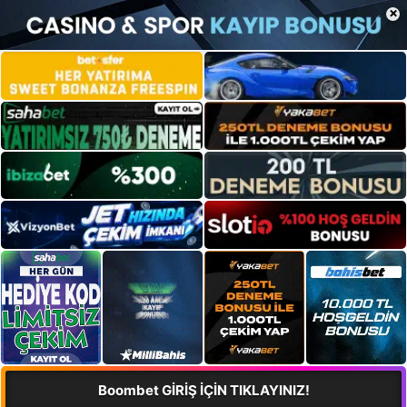
×
Boombet GİRİŞ İÇİN TIKLAYINIZ!