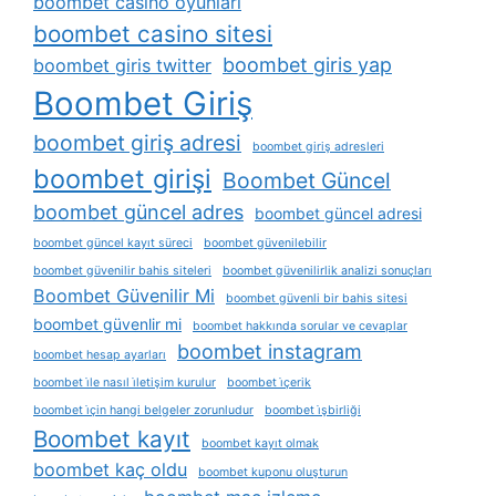
boombet casino oyunları
boombet casino sitesi
boombet giris yap
boombet giris twitter
Boombet Giriş
boombet giriş adresi
boombet giriş adresleri
boombet girişi
Boombet Güncel
boombet güncel adres
boombet güncel adresi
boombet güncel kayıt süreci
boombet güvenilebilir
boombet güvenilir bahis siteleri
boombet güvenilirlik analizi sonuçları
Boombet Güvenilir Mi
boombet güvenli bir bahis sitesi
boombet güvenlir mi
boombet hakkında sorular ve cevaplar
boombet instagram
boombet hesap ayarları
boombet i̇le nasıl i̇letişim kurulur
boombet i̇çerik
boombet i̇çin hangi belgeler zorunludur
boombet i̇şbirliği
Boombet kayıt
boombet kayıt olmak
boombet kaç oldu
boombet kuponu oluşturun