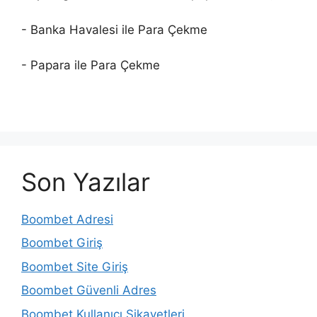
- Banka Havalesi ile Para Çekme
- Papara ile Para Çekme
Son Yazılar
Boombet Adresi
Boombet Giriş
Boombet Site Giriş
Boombet Güvenli Adres
Boombet Kullanıcı Şikayetleri