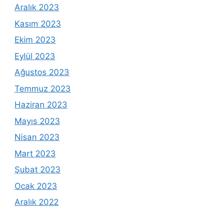
Aralık 2023
Kasım 2023
Ekim 2023
Eylül 2023
Ağustos 2023
Temmuz 2023
Haziran 2023
Mayıs 2023
Nisan 2023
Mart 2023
Şubat 2023
Ocak 2023
Aralık 2022