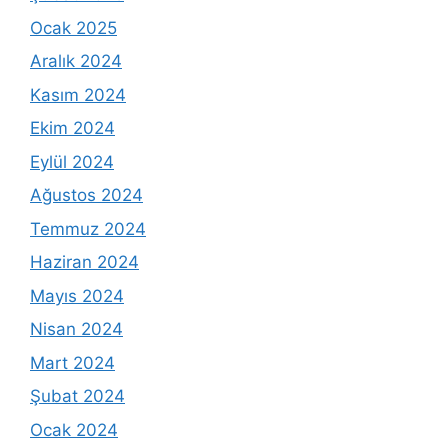
Ocak 2025
Aralık 2024
Kasım 2024
Ekim 2024
Eylül 2024
Ağustos 2024
Temmuz 2024
Haziran 2024
Mayıs 2024
Nisan 2024
Mart 2024
Şubat 2024
Ocak 2024