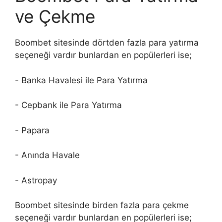
ve Çekme
Boombet sitesinde dörtden fazla para yatırma
seçeneği vardır bunlardan en popülerleri ise;
- Banka Havalesi ile Para Yatırma
- Cepbank ile Para Yatırma
- Papara
- Anında Havale
- Astropay
Boombet sitesinde birden fazla para çekme
seçeneği vardır bunlardan en popülerleri ise;