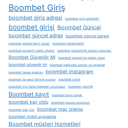
Boombet Giriş
boombet giriş adresi
boombet giriş adresleri
boombet girişi
Boombet Güncel
boombet güncel adres
boombet güncel adresi
boombet güncel kayıt süreci
boombet güvenilebilir
boombet güvenilir bahis siteleri
boombet güvenilirlik analizi sonuçları
Boombet Güvenilir Mi
boombet güvenli bir bahis sitesi
boombet güvenlir mi
boombet hakkında sorular ve cevaplar
boombet instagram
boombet hesap ayarları
boombet i̇le nasıl i̇letişim kurulur
boombet i̇çerik
boombet i̇çin hangi belgeler zorunludur
boombet i̇şbirliği
Boombet kayıt
boombet kayıt olmak
boombet kaç oldu
boombet kuponu oluşturun
boombet maç izleme
boombet maç izle
boombet mobil uygulama
Boombet müşteri hizmetleri