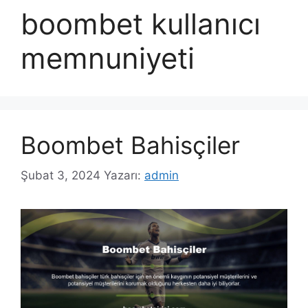
boombet kullanıcı
memnuniyeti
Boombet Bahisçiler
Şubat 3, 2024
Yazarı:
admin