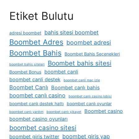
Etiket Bulutu
bahis sitesi boombet
adresi boombet
Boombet Adres
boombet adresi
Boombet Bahis
Boombet Bahis Seçenekleri
Boombet bahis sitesi
boombet bahis siteleri
boombet canli
Boombet Bonus
boombet canli destek
boombet canli maç izle
Boombet Canlı
Boombet canlı bahis
boombet canlı casino
boombet canlı casino lobisi
boombet canlı destek hattı
boombet canlı oyunlar
Boombet casino
boombet canlı yardım
boombet canlı şikayet
boombet casino oyunları
boombet casino sitesi
boombet giris yap
boombet giris twitter