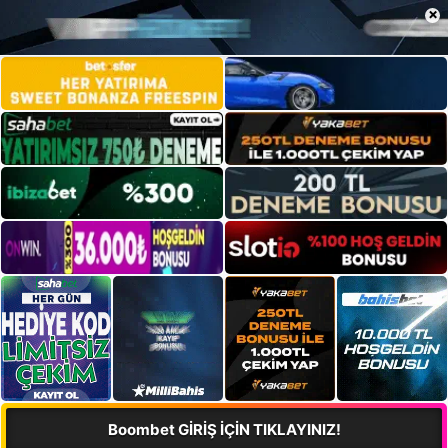
×
Boombet GİRİŞ İÇİN TIKLAYINIZ!