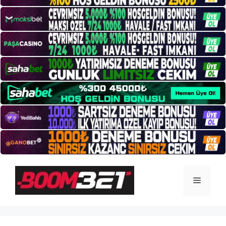
İçeriğe
atla
Menü