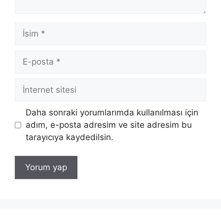
İsim
E-
posta
İnternet
sitesi
Daha sonraki yorumlarımda kullanılması için
adım, e-posta adresim ve site adresim bu
tarayıcıya kaydedilsin.