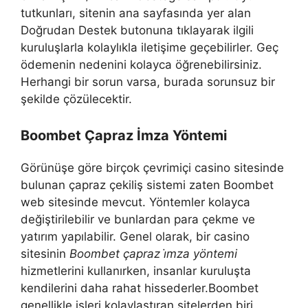
tutkunları, sitenin ana sayfasında yer alan
Doğrudan Destek butonuna tıklayarak ilgili
kuruluşlarla kolaylıkla iletişime geçebilirler. Geç
ödemenin nedenini kolayca öğrenebilirsiniz.
Herhangi bir sorun varsa, burada sorunsuz bir
şekilde çözülecektir.
Boombet Çapraz İmza Yöntemi
Görünüşe göre birçok çevrimiçi casino sitesinde
bulunan çapraz çekiliş sistemi zaten Boombet
web sitesinde mevcut. Yöntemler kolayca
değiştirilebilir ve bunlardan para çekme ve
yatırım yapılabilir. Genel olarak, bir casino
sitesinin
Boombet çapraz i̇mza yöntemi
hizmetlerini kullanırken, insanlar kuruluşta
kendilerini daha rahat hissederler.Boombet
genellikle işleri kolaylaştıran sitelerden biri