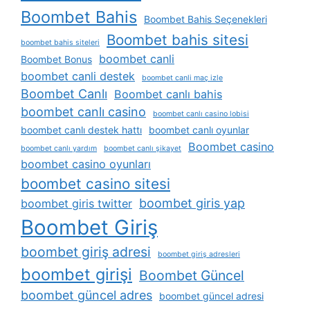
Boombet Bahis
Boombet Bahis Seçenekleri
Boombet bahis sitesi
boombet bahis siteleri
boombet canli
Boombet Bonus
boombet canli destek
boombet canli maç izle
Boombet Canlı
Boombet canlı bahis
boombet canlı casino
boombet canlı casino lobisi
boombet canlı destek hattı
boombet canlı oyunlar
Boombet casino
boombet canlı yardım
boombet canlı şikayet
boombet casino oyunları
boombet casino sitesi
boombet giris yap
boombet giris twitter
Boombet Giriş
boombet giriş adresi
boombet giriş adresleri
boombet girişi
Boombet Güncel
boombet güncel adres
boombet güncel adresi