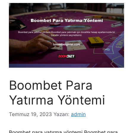
Boombet Para
Yatırma Yöntemi
Temmuz 19, 2023
Yazarı:
admin
Boombet para yatırma yöntemi Boombet para