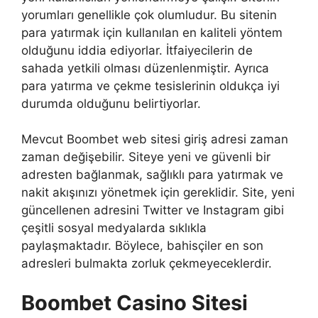
yorumları genellikle çok olumludur. Bu sitenin
para yatırmak için kullanılan en kaliteli yöntem
olduğunu iddia ediyorlar. İtfaiyecilerin de
sahada yetkili olması düzenlenmiştir. Ayrıca
para yatırma ve çekme tesislerinin oldukça iyi
durumda olduğunu belirtiyorlar.
Mevcut Boombet web sitesi giriş adresi zaman
zaman değişebilir. Siteye yeni ve güvenli bir
adresten bağlanmak, sağlıklı para yatırmak ve
nakit akışınızı yönetmek için gereklidir. Site, yeni
güncellenen adresini Twitter ve Instagram gibi
çeşitli sosyal medyalarda sıklıkla
paylaşmaktadır. Böylece, bahisçiler en son
adresleri bulmakta zorluk çekmeyeceklerdir.
Boombet Casino Sitesi