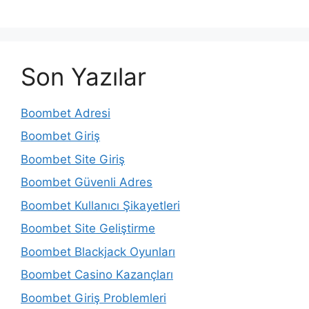
Son Yazılar
Boombet Adresi
Boombet Giriş
Boombet Site Giriş
Boombet Güvenli Adres
Boombet Kullanıcı Şikayetleri
Boombet Site Geliştirme
Boombet Blackjack Oyunları
Boombet Casino Kazançları
Boombet Giriş Problemleri