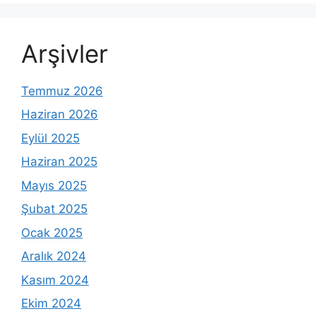
Arşivler
Temmuz 2026
Haziran 2026
Eylül 2025
Haziran 2025
Mayıs 2025
Şubat 2025
Ocak 2025
Aralık 2024
Kasım 2024
Ekim 2024