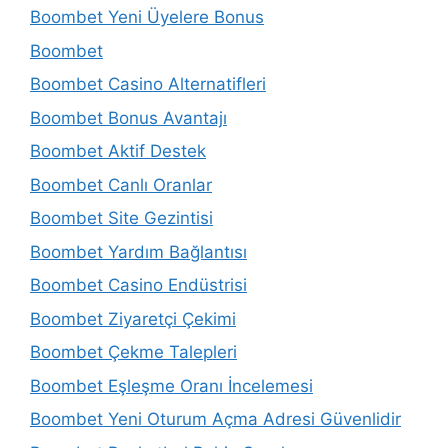
Boombet Yeni Üyelere Bonus
Boombet
Boombet Casino Alternatifleri
Boombet Bonus Avantajı
Boombet Aktif Destek
Boombet Canlı Oranlar
Boombet Site Gezintisi
Boombet Yardım Bağlantısı
Boombet Casino Endüstrisi
Boombet Ziyaretçi Çekimi
Boombet Çekme Talepleri
Boombet Eşleşme Oranı İncelemesi
Boombet Yeni Oturum Açma Adresi Güvenlidir