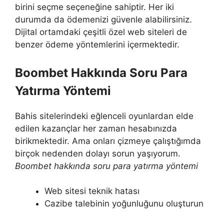
birini seçme seçeneğine sahiptir. Her iki
durumda da ödemenizi güvenle alabilirsiniz.
Dijital ortamdaki çeşitli özel web siteleri de
benzer ödeme yöntemlerini içermektedir.
Boombet Hakkında Soru Para
Yatırma Yöntemi
Bahis sitelerindeki eğlenceli oyunlardan elde
edilen kazançlar her zaman hesabınızda
birikmektedir. Ama onları çizmeye çalıştığımda
birçok nedenden dolayı sorun yaşıyorum.
Boombet hakkında soru para yatırma yöntemi
Web sitesi teknik hatası
Cazibe talebinin yoğunluğunu oluşturun