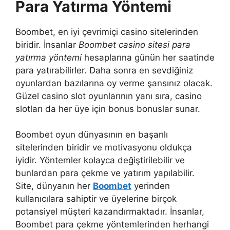
Para Yatırma Yöntemi
Boombet, en iyi çevrimiçi casino sitelerinden
biridir. İnsanlar
Boombet casino sitesi para
yatırma yöntemi
hesaplarına günün her saatinde
para yatırabilirler. Daha sonra en sevdiğiniz
oyunlardan bazılarına oy verme şansınız olacak.
Güzel casino slot oyunlarının yanı sıra, casino
slotları da her üye için bonus bonuslar sunar.
Boombet oyun dünyasının en başarılı
sitelerinden biridir ve motivasyonu oldukça
iyidir. Yöntemler kolayca değiştirilebilir ve
bunlardan para çekme ve yatırım yapılabilir.
Site, dünyanın her
Boombet
yerinden
kullanıcılara sahiptir ve üyelerine birçok
potansiyel müşteri kazandırmaktadır. İnsanlar,
Boombet para çekme yöntemlerinden herhangi