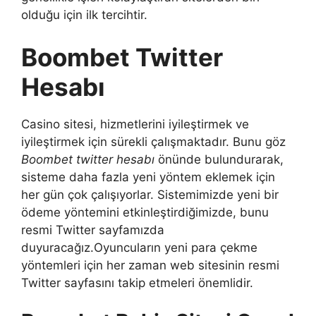
olduğu için ilk tercihtir.
Boombet Twitter
Hesabı
Casino sitesi, hizmetlerini iyileştirmek ve
iyileştirmek için sürekli çalışmaktadır. Bunu göz
Boombet twitter hesabı
önünde bulundurarak,
sisteme daha fazla yeni yöntem eklemek için
her gün çok çalışıyorlar. Sistemimizde yeni bir
ödeme yöntemini etkinleştirdiğimizde, bunu
resmi Twitter sayfamızda
duyuracağız.Oyuncuların yeni para çekme
yöntemleri için her zaman web sitesinin resmi
Twitter sayfasını takip etmeleri önemlidir.